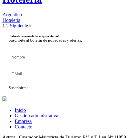
Argentina
Hotelería
1
2
Siguiente »
¡Enterate primero de las mejores ofertas!
Suscribite al boletin de novedades y ofertas.
Suscribirme
Inicio
Gestión administrativa
Empresa
Contacto
Astros - Operador Mayorista de Turismo EV y T Leg Nº 11858